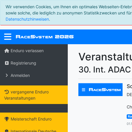
Wir verwenden Cookies, um Ihnen ein optimales Webseiten-Erlebnis
sowie solche, die lediglich zu anonymen Statistikzwecken und für
Datenschutzhinweisen
.
R
S
2026
ace
ystem
Enduro verlassen
Veranstal
Registrierung
30. Int. ADAC
Anmelden
Sc
vergangene Enduro
D
Veranstaltungen
Ch
Ra
Meisterschaft Enduro
01.
Internationale Deutsche