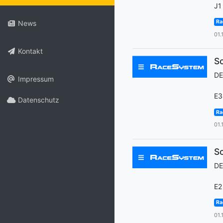
J1
Ra
News
01.
Kontakt
Sc
D
Impressum
E3
Datenschutz
Ra
01.
Sc
D
E2
Ra
01.