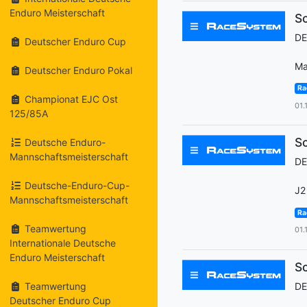
Enduro Meisterschaft
Sc
D
Deutscher Enduro Cup
Ma
Deutscher Enduro Pokal
Ra
Championat EJC Ost
01.
125/85A
Sc
Deutsche Enduro-
Mannschaftsmeisterschaft
D
Deutsche-Enduro-Cup-
J2
Mannschaftsmeisterschaft
Ra
Teamwertung
01.
Internationale Deutsche
Enduro Meisterschaft
Sc
Teamwertung
D
Deutscher Enduro Cup