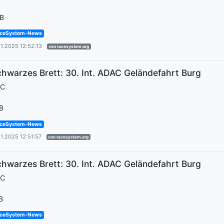
B
ceSystem-News
11.2025 12:52:13
von racesystem.org
hwarzes Brett: 30. Int. ADAC Geländefahrt Burg
EC
B
ceSystem-News
11.2025 12:51:57
von racesystem.org
hwarzes Brett: 30. Int. ADAC Geländefahrt Burg
EC
B
ceSystem-News