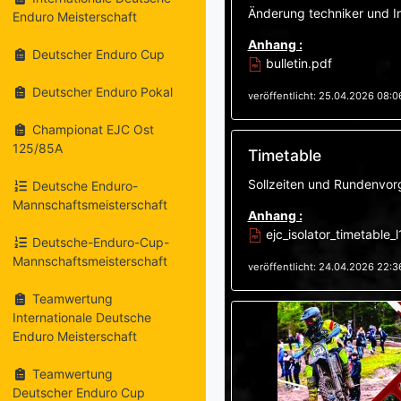
Änderung techniker und I
Enduro Meisterschaft
Anhang :
Deutscher Enduro Cup
bulletin.pdf
Deutscher Enduro Pokal
veröffentlicht: 25.04.2026 08:0
Championat EJC Ost
125/85A
Timetable
Sollzeiten und Rundenvo
Deutsche Enduro-
Mannschaftsmeisterschaft
Anhang :
ejc_isolator_timetable_
Deutsche-Enduro-Cup-
Mannschaftsmeisterschaft
veröffentlicht: 24.04.2026 22:3
Teamwertung
Internationale Deutsche
Enduro Meisterschaft
Teamwertung
Deutscher Enduro Cup