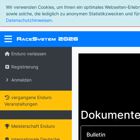
Wir verwenden Cookies, um Ihnen ein optimales Webseiten-Erlebnis
sowie solche, die lediglich zu anonymen Statistikzwecken und für
Datenschutzhinweisen
.
R
S
2026
ace
ystem
Enduro verlassen
Registrierung
Anmelden
vergangene Enduro
Veranstaltungen
Dokumente 
Meisterschaft Enduro
Bulletin
Internationale Deutsche