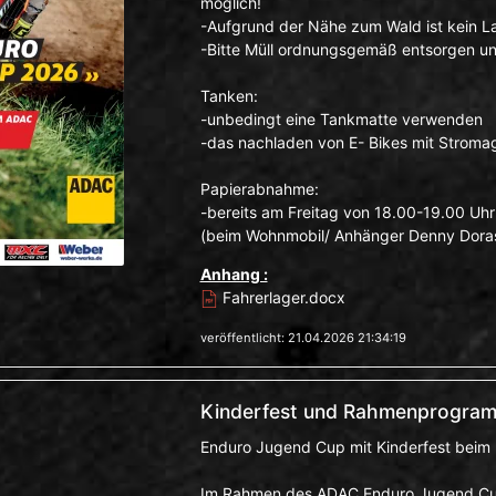
möglich!
-Aufgrund der Nähe zum Wald ist kein La
-Bitte Müll ordnungsgemäß entsorgen und
Tanken:
-unbedingt eine Tankmatte verwenden
-das nachladen von E- Bikes mit Stromag
Papierabnahme:
-bereits am Freitag von 18.00-19.00 Uhr 
(beim Wohnmobil/ Anhänger Denny Doras 
Anhang :
Fahrerlager.docx
veröffentlicht: 21.04.2026 21:34:19
Kinderfest und Rahmenprogra
Enduro Jugend Cup mit Kinderfest beim 
Im Rahmen des ADAC Enduro Jugend Cup 