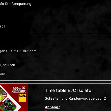
nfo Straßenquerung
6:04
rgabe Lauf 1 50/65ccm
l1_neu.pdf
6:19
Time table EJC Isolator
Sollzeiten und Rundenvorgabe Lauf 2
Anhang :