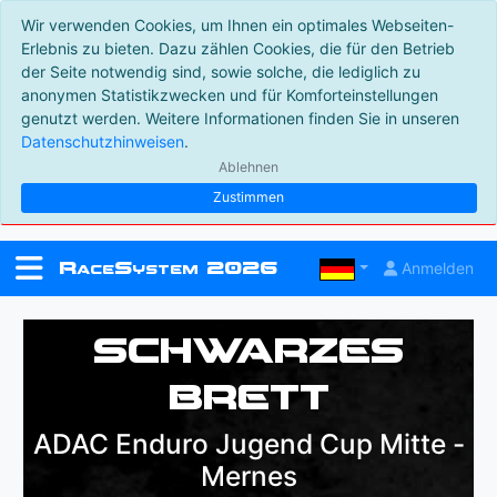
Wir verwenden Cookies, um Ihnen ein optimales Webseiten-
Erlebnis zu bieten. Dazu zählen Cookies, die für den Betrieb
der Seite notwendig sind, sowie solche, die lediglich zu
anonymen Statistikzwecken und für Komforteinstellungen
genutzt werden. Weitere Informationen finden Sie in unseren
Datenschutzhinweisen
.
Ablehnen
Zustimmen
R
S
2026
Anmelden
ace
ystem
Schwarzes
Brett
ADAC Enduro Jugend Cup Mitte -
Mernes