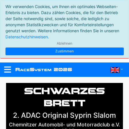
Wir verwenden Cookies, um Ihnen ein optimales Webseiten-
Erlebnis zu bieten. Dazu zählen Cookies, die für den Betrieb
der Seite notwendig sind, sowie solche, die lediglich zu
anonymen Statistikzwecken und für Komforteinstellungen
genutzt werden. Weitere Informationen finden Sie in unseren
Datenschutzhinweisen
.
Ablehnen
Zustimmen
R
S
2026
ace
ystem
Schwarzes
Brett
2. ADAC Original Syprin Slalom
Chemnitzer Automobil- und Motorradclub e.V.