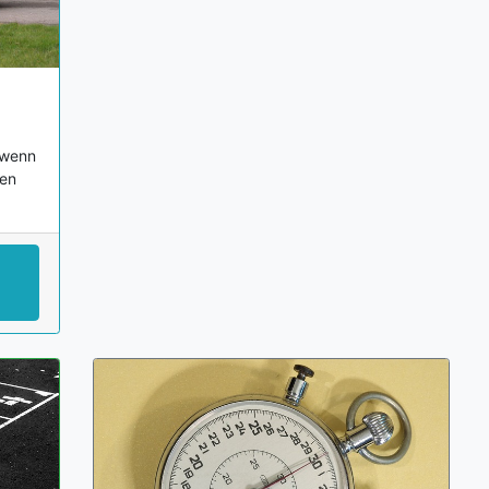
, wenn
men