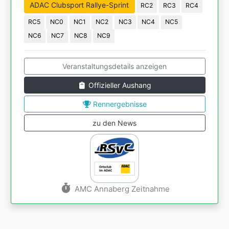
ADAC Clubsport Rallye-Sprint
RC2
RC3
RC4
RC5
NC0
NC1
NC2
NC3
NC4
NC5
NC6
NC7
NC8
NC9
Veranstaltungsdetails anzeigen
Offizieller Aushang
Rennergebnisse
zu den News
AMC Annaberg Zeitnahme