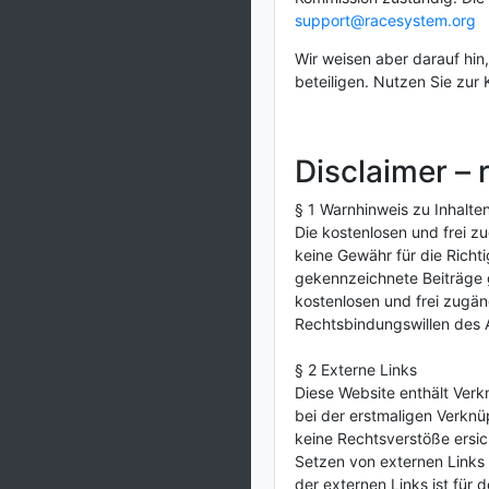
support@racesystem.org
Wir weisen aber darauf hin
beteiligen. Nutzen Sie zur
Disclaimer – 
§ 1 Warnhinweis zu Inhalte
Die kostenlosen und frei z
keine Gewähr für die Richti
gekennzeichnete Beiträge g
kostenlosen und frei zugän
Rechtsbindungswillen des A
§ 2 Externe Links
Diese Website enthält Verkn
bei der erstmaligen Verknü
keine Rechtsverstöße ersich
Setzen von externen Links b
der externen Links ist für