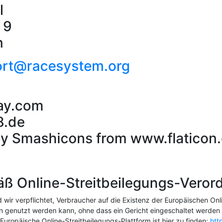
l
 9
n
rt@racesystem.org
bay.com
8.de
y Smashicons from www.flaticon
ß Online-Streitbeilegungs-Veror
wir verpflichtet, Verbraucher auf die Existenz der Europäischen Onli
en genutzt werden kann, ohne dass ein Gericht eingeschaltet werden m
Europäische Online-Streitbeilegungs-Plattform ist hier zu finden:
htt