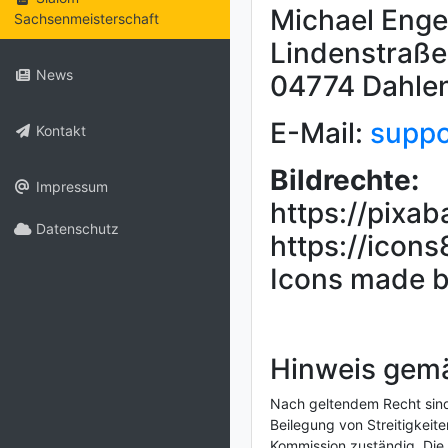
Michael Enge
Sachsenmeisterschaft
Lindenstraße
News
04774 Dahle
E-Mail:
suppo
Kontakt
Bildrechte:
Impressum
https://pixa
Datenschutz
https://icons
Icons made b
Hinweis gemä
Nach geltendem Recht sind 
Beilegung von Streitigkeit
Kommission zuständig. Die 