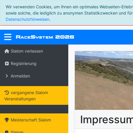
Wir verwenden Cookies, um Ihnen ein optimales Webseiten-Erlebnis
sowie solche, die lediglich zu anonymen Statistikzwecken und für
Datenschutzhinweisen
.
R
S
2026
ace
ystem
Slalom verlassen
Registrierung
Anmelden
vergangene Slalom
Veranstaltungen
Impressu
Meisterschaft Slalom
Slalom