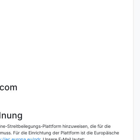
.com
dnung
ne-Streitbeilegungs-Plattform hinzuweisen, die für die
uss. Für die Einrichtung der Plattform ist die Europäische
p://ec.europa.eu/odr
. Unsere E-Mail lautet: