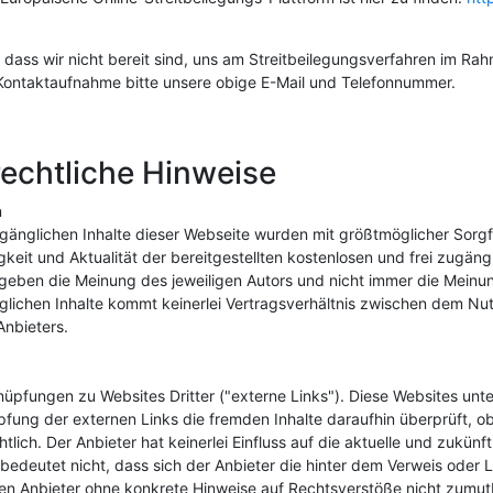
, dass wir nicht bereit sind, uns am Streitbeilegungsverfahren im Ra
 Kontaktaufnahme bitte unsere obige E-Mail und Telefonnummer.
rechtliche Hinweise
n
ugänglichen Inhalte dieser Webseite wurden mit größtmöglicher Sorgfa
gkeit und Aktualität der bereitgestellten kostenlosen und frei zugän
eben die Meinung des jeweiligen Autors und nicht immer die Meinung
glichen Inhalte kommt keinerlei Vertragsverhältnis zwischen dem Nu
nbieters.
üpfungen zu Websites Dritter ("externe Links"). Diese Websites unter
pfung der externen Links die fremden Inhalte daraufhin überprüft,
tlich. Der Anbieter hat keinerlei Einfluss auf die aktuelle und zukün
edeutet nicht, dass sich der Anbieter die hinter dem Verweis oder Li
 den Anbieter ohne konkrete Hinweise auf Rechtsverstöße nicht zumu