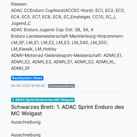
Klassen:
ADAC CCEnduro CupNord(ACCEC-Nord): EC1, EC2, EC3,
EC4, EC5, EC7, EC8, EC9, EC_Einsteiger, CC10, EC_J,
Jugend_C
ADAC Enduro Jugend Cup Ost: 3B, 3A, 4
Enduro Landesmeisterschaft Mecklenburg-Vorpommern:
LM_SF, LM_E1, LM_E2, LM_E3, LM_S40, LM_S50,
LM_Klassik, LM_Hobby
ADMV-Motorrad-Geländesport-Meisterschaft: ADMV_E1,
ADMV_E2, ADMV_E3, ADMV_S1, ADMV_S2, ADMV_KL,
ADMV_SF
RaceSystem-News
06.08.2026 18:48:40
von racesystem.org
1. ADAC Sprint Enduro des MC Wolgast
Schwarzes Brett: 1. ADAC Sprint Enduro des
MC Wolgast
Ausschreibung
Ausschreibung