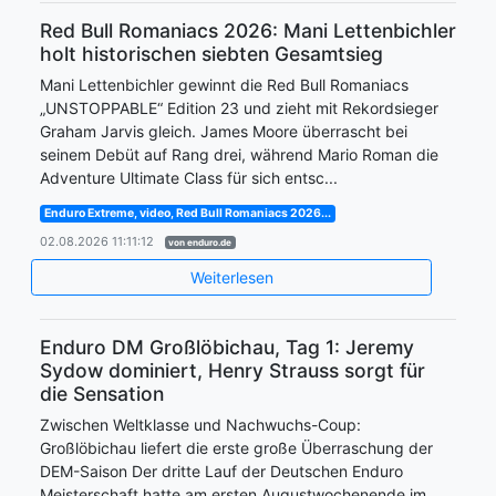
Red Bull Romaniacs 2026: Mani Lettenbichler
holt historischen siebten Gesamtsieg
Mani Lettenbichler gewinnt die Red Bull Romaniacs
„UNSTOPPABLE“ Edition 23 und zieht mit Rekordsieger
Graham Jarvis gleich. James Moore überrascht bei
seinem Debüt auf Rang drei, während Mario Roman die
Adventure Ultimate Class für sich entsc...
Enduro Extreme, video, Red Bull Romaniacs 2026...
02.08.2026 11:11:12
von enduro.de
Weiterlesen
Enduro DM Großlöbichau, Tag 1: Jeremy
Sydow dominiert, Henry Strauss sorgt für
die Sensation
Zwischen Weltklasse und Nachwuchs-Coup:
Großlöbichau liefert die erste große Überraschung der
DEM-Saison Der dritte Lauf der Deutschen Enduro
Meisterschaft hatte am ersten Augustwochenende im