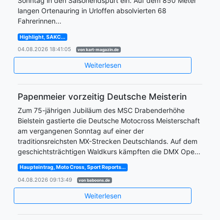
Sonntag in den Saisonendspurt ein. Auf dem 850 Meter
langen Ortenauring in Urloffen absolvierten 68
Fahrerinnen...
Highlight, SAKC...
04.08.2026 18:41:05
von kart-magazin.de
Weiterlesen
Papenmeier vorzeitig Deutsche Meisterin
Zum 75-jährigen Jubiläum des MSC Drabenderhöhe
Bielstein gastierte die Deutsche Motocross Meisterschaft
am vergangenen Sonntag auf einer der
traditionsreichsten MX-Strecken Deutschlands. Auf dem
geschichtsträchtigen Waldkurs kämpften die DMX Ope...
Haupteintrag, Moto Cross, Sport Reports...
04.08.2026 09:13:49
von baboons.de
Weiterlesen