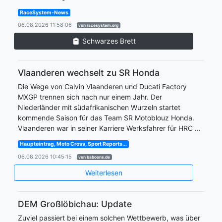
RaceSystem-News
06.08.2026 11:58:06
von racesystem.org
Schwarzes Brett
Vlaanderen wechselt zu SR Honda
Die Wege von Calvin Vlaanderen und Ducati Factory
MXGP trennen sich nach nur einem Jahr. Der
Niederländer mit südafrikanischen Wurzeln startet
kommende Saison für das Team SR Motoblouz Honda.
Vlaanderen war in seiner Karriere Werksfahrer für HRC ...
Haupteintrag, Moto Cross, Sport Reports...
06.08.2026 10:45:15
von baboons.de
Weiterlesen
DEM Großlöbichau: Update
Zuviel passiert bei einem solchen Wettbewerb, was über