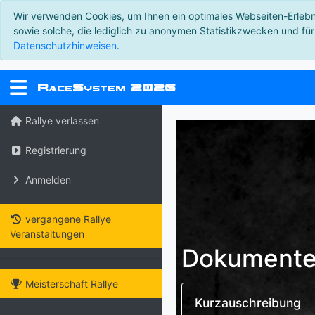
Wir verwenden Cookies, um Ihnen ein optimales Webseiten-Erlebnis
sowie solche, die lediglich zu anonymen Statistikzwecken und für
Datenschutzhinweisen
.
R
S
2026
ace
ystem
Rallye verlassen
Registrierung
Anmelden
vergangene Rallye
Veranstaltungen
Dokumente 
Meisterschaft Rallye
Kurzauschreibung