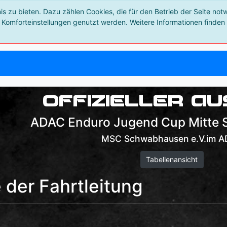
 zu bieten. Dazu zählen Cookies, die für den Betrieb der Seite not
 Komforteinstellungen genutzt werden. Weitere Informationen finden 
Offizieller A
ADAC Enduro Jugend Cup Mitte
MSC Schwabhausen e.V.im 
Tabellenansicht
der Fahrtleitung